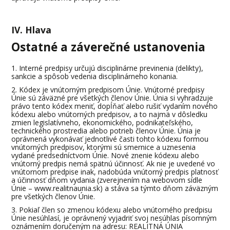
IV. Hlava
Ostatné a záverečné ustanovenia
Interné predpisy určujú disciplinárne previnenia (delikty),
sankcie a spôsob vedenia disciplinárneho konania.
Kódex je vnútorným predpisom Únie. Vnútorné predpisy
Únie sú záväzné pre všetkých členov Únie. Únia si vyhradzuje
právo tento kódex meniť, dopĺňať alebo rušiť vydaním nového
kódexu alebo vnútorných predpisov, a to najmä v dôsledku
zmien legislatívneho, ekonomického, podnikateľského,
technického prostredia alebo potrieb členov Únie. Únia je
oprávnená vykonávať jednotlivé časti tohto kódexu formou
vnútorných predpisov, ktorými sú smernice a uznesenia
vydané predsedníctvom Únie. Nové znenie kódexu alebo
vnútorný predpis nemá spätnú účinnosť. Ak nie je uvedené vo
vnútornom predpise inak, nadobúda vnútorný predpis platnosť
a účinnosť dňom vydania (zverejnením na webovom sídle
Únie – www.realitnaunia.sk) a stáva sa týmto dňom záväzným
pre všetkých členov Únie.
Pokiaľ člen so zmenou kódexu alebo vnútorného predpisu
Únie nesúhlasí, je oprávnený vyjadriť svoj nesúhlas písomným
oznámením doručeným na adresu: REALITNÁ ÚNIA