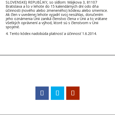
SLOVENSKEJ REPUBLIKY, so sídlom: Májkova 3, 81107
Bratislava a to v lehote do 15 kalendárnych dní odo dňa
účinnosti (nového alebo zmeneného) kódexu alebo smernice.
Ak člen v uvedenej lehote vyjadrí svoj nesúhlas, doručením
jeho oznámenia Únii zaniká členstvo člena v Únii a to vrátane
všetkých oprávnení a výhod, ktoré sú s členstvom v Únii
spojené.
Tento kódex nadobúda platnosť a účinnosť 1.6.2014.