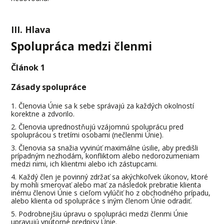
III. Hlava
Spolupráca medzi členmi
Článok 1
Zásady spolupráce
Členovia Únie sa k sebe správajú za každých okolností
korektne a zdvorilo.
Členovia uprednostňujú vzájomnú spoluprácu pred
spoluprácou s tretími osobami (nečlenmi Únie).
Členovia sa snažia vyvinúť maximálne úsilie, aby predišli
prípadným nezhodám, konfliktom alebo nedorozumeniam
medzi nimi, ich klientmi alebo ich zástupcami.
Každý člen je povinný zdržať sa akýchkoľvek úkonov, ktoré
by mohli smerovať alebo mať za následok prebratie klienta
inému členovi Únie s cieľom vylúčiť ho z obchodného prípadu,
alebo klienta od spolupráce s iným členom Únie odradiť.
Podrobnejšiu úpravu o spolupráci medzi členmi Únie
upravujú vnútorné predpisy Únie.