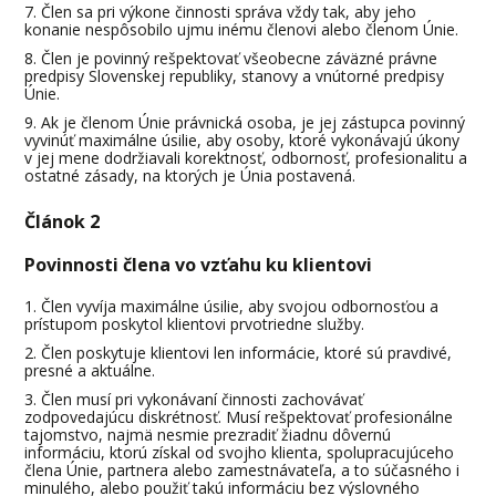
Člen sa pri výkone činnosti správa vždy tak, aby jeho
konanie nespôsobilo ujmu inému členovi alebo členom Únie.
Člen je povinný rešpektovať všeobecne záväzné právne
predpisy Slovenskej republiky, stanovy a vnútorné predpisy
Únie.
Ak je členom Únie právnická osoba, je jej zástupca povinný
vyvinúť maximálne úsilie, aby osoby, ktoré vykonávajú úkony
v jej mene dodržiavali korektnosť, odbornosť, profesionalitu a
ostatné zásady, na ktorých je Únia postavená.
Článok 2
Povinnosti člena vo vzťahu ku klientovi
Člen vyvíja maximálne úsilie, aby svojou odbornosťou a
prístupom poskytol klientovi prvotriedne služby.
Člen poskytuje klientovi len informácie, ktoré sú pravdivé,
presné a aktuálne.
Člen musí pri vykonávaní činnosti zachovávať
zodpovedajúcu diskrétnosť. Musí rešpektovať profesionálne
tajomstvo, najmä nesmie prezradiť žiadnu dôvernú
informáciu, ktorú získal od svojho klienta, spolupracujúceho
člena Únie, partnera alebo zamestnávateľa, a to súčasného i
minulého, alebo použiť takú informáciu bez výslovného