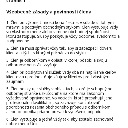
Článok 1
Všeobecné zásady a povinnosti člena
Člen pri výkone činností koná čestne, v súlade s dobrými
mravmi a poctivým obchodným stykom. Člen vystupuje vždy
vo vlastnom mene alebo v mene obchodnej spoločnosti,
ktorú zastupuje. Služby poskytuje vždy odborne, svedomito a
zodpovedne.
Člen sa musí správať vždy tak, aby si zabezpečil dôveru
klienta a tých, s ktorými prichádza do styku.
Člen je odborníkom v oblasti v ktorej pôsobí a svoju
odbornosť neustále zvyšuje.
Člen pri poskytovaní služieb vždy dbá na napĺňanie cieľov
klientov a uprednostňuje záujmy klientov pred vlastnými
záujmami.
Člen poskytuje služby v oblastiach, ktoré je schopný po
odbornej stránke uskutočniť a na ktoré má zákonom
vyžadované oprávnenie. Vo veciach, ktoré presahujú jeho
profesionálnu kvalifikáciu, sa zaväzuje konzultovať
podrobnosti riešenia obchodného prípadu s odborníkom
alebo odborníka priamo prizvať k vyriešeniu prípadu.
Člen vystupuje a jedná vždy tak, aby zostalo zachované
dobré meno Únie.