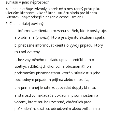
súhlasu v jeho neprospech.
Člen uplatňuje zdvorilý, korektný a nestranný prístup ku
všetkým klientom. V konfliktnej situácii hľadá pre klienta
(klientov) najvhodnejšie riešenie cestou zmieru.
Člen je ďalej povinný:
informovať klienta o rozsahu služieb, ktoré poskytuje,
a o odmene (provízii), ktorá je s týmito službami spätá,
priebežne informovať klienta o vývoji prípadu, ktorý
mu bol zverený,
bez zbytočného odkladu upovedomiť klienta o
všetkých dôležitých úkonoch a oboznámiť ho s
podstatnými písomnosťami, ktoré v súvislosti s jeho
obchodným prípadom prijíma alebo odosiela,
v primeranej lehote zodpovedať dopyty klienta,
starostlivo nakladať s dokladmi, písomnosťami a
vecami, ktoré mu boli zverené, chrániť ich pred
poškodením, stratou, odcudzením alebo zničením a