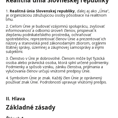
Realitná únia Slovneskej republiky
Realitná únia Slovenskej republiky
, ďalej aj ako „Únia“,
je organizáciou združujúcou osoby pôsobiace na realitnom
trhu.
Cieľom Únie je budovať vzájomnú spoluprácu, zvyšovať
informovanosť a odbornú úroveň členov, prispievať k
zlepšeniu podnikateľského prostredia, ochraňovať
spotrebiteľov, reprezentovať členov Únie a prezentovať ich
názory a stanoviská pred zákonodarným zborom, orgánmi
štátnej správy, územnej a záujmovej samosprávy a inými
subjektmi.
Členstvo v Únii je dobrovoľné. Členom môže byť fyzická
osoba alebo právnická osoba, ktorá splní určené podmienky.
Podmienky a spôsob vzniku, zániku členstva, prijímania a
vylučovania členov určujú vnútorné predpisy Únie.
Symbolom Únie je znak. Každý člen Únie je oprávnený
používať znak Únie. Podrobnosti upravuje vnútorný predpis.
II. Hlava
Základné zásady