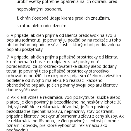
urobiť všetky potrebné opatrenia na ich ochranu pred
nepovolanými osobami,
chrániť osobné údaje klienta pred ich zneužitím,
stratou alebo odcudzením.
V prípade, ak člen prijíma od klienta preddavok na svoju
odplatu (odmenu), je povinný ju použiť iba na realizáciu toho
obchodného prípadu, v súvislosti s ktorým bol preddavok na
odplatu poskytnutý.
V prípade, ak člen prijíma peňažné prostriedky od klienta,
ktoré nemajú charakter odplaty za už poskytnuté
poradenstvo, za sprostredkovateľské služby alebo dodaný
tovar, je povinný tieto peňažné prostriedky starostlivo
uchovať, nepoužiť ich v rozpore s prijatým účelom a viesť ich
oddelene od svojho majetku. Po realizácii každého
obchodného prípadu je člen povinný svoju odplatu klientovi
riadne vyúčtovať.
Ak klient vznesie reklamáciu voči poskytnutej službe alebo
platbe, je člen povinný ju bezodkladne, najneskôr v lehote 30
dní, vybaviť. Ak je reklamácia dôvodná, je člen povinný
bezodkladne zjednať nápravu, nepriaznivý stav odstrániť,
prípadne klientovi poskytnúť primeranú zľavu z ceny služby. Ak
je reklamácia nedôvodná, je člen povinný klientovi písomne
oznámiť dôvody, pre ktoré vyhodnotil reklamáciu ako
nedôvodnú.